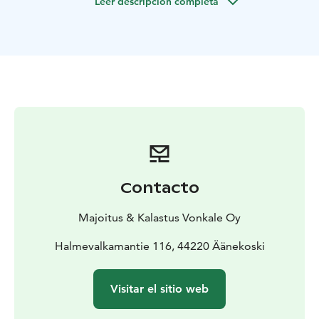
Leer descripción completa
Equipamiento
Cocina:
Totalmente equipada: horno, frigorífico-
congelador, microondas, cafetera y tetera, tostadora,
batidora, vajilla y utensilios de cocina.
Alojamiento:
2 dormitorios (2 + 2 personas)
Sofá cama
individual
Dos plazas adicionales para dormir en la
sauna de la playa
Salón con chimenea
Extras:
Wi-Fi, TV, plancha, secador de pelo, lavadora y
secadora, aparcamiento privado con toma eléctrica.
Exterior y servicios incluidos
🔥 Leña gratuita para la
Contacto
chimenea y la parrilla exterior de piedra
🚣 Barco de
remos con chalecos salvavidas
🔥 Zona de hoguera y
Majoitus & Kalastus Vonkale Oy
gran refugio forestal
🌲 Sendero natural privado para
caminatas
Halmevalkamantie 116, 44220 Äänekoski
Actividades
🎣 Pesca – por cuenta propia o en
excursiones guiadas
🌊 Navegación y baño – remo,
Visitar el sitio web
snorkel y aventuras en el lago
🌿 Experiencias en la
naturaleza – senderismo, relax en el bosque y hogueras