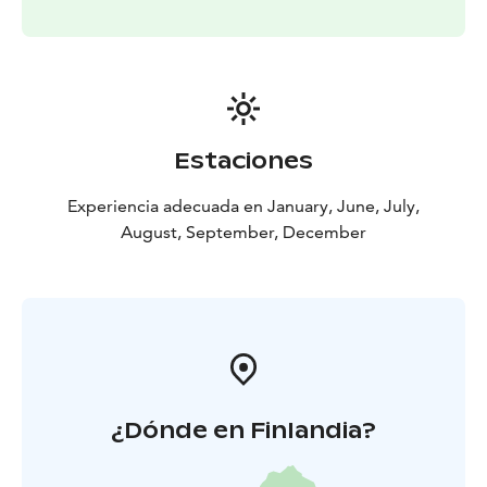
junto al lago
Tarifas
Limpieza final: 100 € (o limpieza por cuenta
propia)
Ropa de cama y toallas: 20 € / persona (o traer
las propias)
💙 Le damos la bienvenida a disfrutar de la vida junto al
lago en Finlandia – naturaleza tranquila, confort
Estaciones
moderno y momentos de pesca inolvidables.
Experiencia adecuada en January, June, July,
August, September, December
¿Dónde en Finlandia?