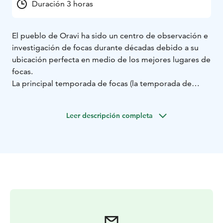
Duración 3 horas
El pueblo de Oravi ha sido un centro de observación e
investigación de focas durante décadas debido a su
ubicación perfecta en medio de los mejores lugares de
focas.
La principal temporada de focas (la temporada de
muda) es en mayo. En junio-septiembre organizamos
viajes de observación de focas por la noche.
Leer descripción completa
En nuestros safaris con focas, conocerá a la foca más
amenazada del mundo que solo se puede encontrar en
el lago Saimaa. Observamos a los animales desde la
distancia y nos aseguramos de no molestar a las focas.
Durante la época de muda podemos ver las focas
tomando el sol durante el día en las rocas del lago para
secar su pela. De junio a septiembre el mejor
momento para ver las focas es al atardecer.
¡También tenemos barcos de safari accesibles!