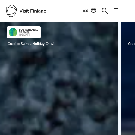
ES
Visit Finland
Credits:
SaimaaHoliday Oravi
Cred