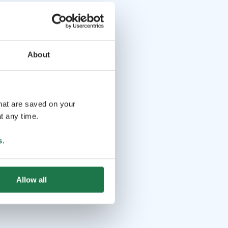
About
that are saved on your
t any time.
s
.
Allow all