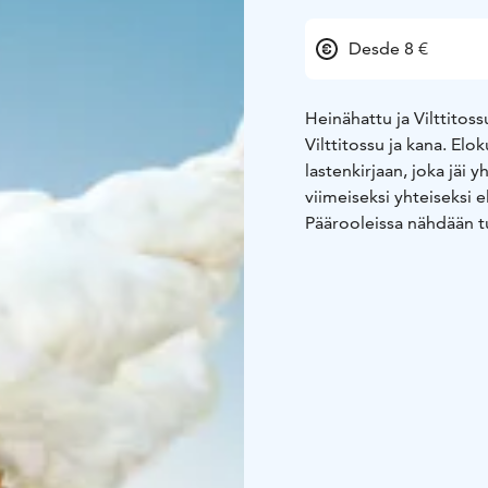
Desde 8 €
Heinähattu ja Vilttitos
Vilttitossu ja kana. El
lastenkirjaan, joka jäi 
viimeiseksi yhteiseksi 
Päärooleissa nähdään tu
elokuvista. Vanhempia 
Rillirousku -poliiseja J
Alibullenina nähdään Kri
rooleissa nähdään sisar
Hela ja Ernest Lawson.