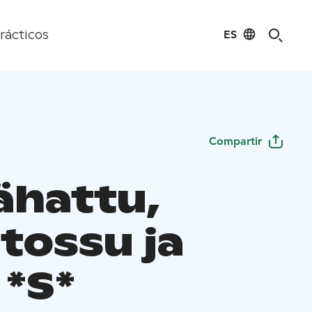
ES
rácticos
Compartir
ähattu,
itossu ja
 *S*