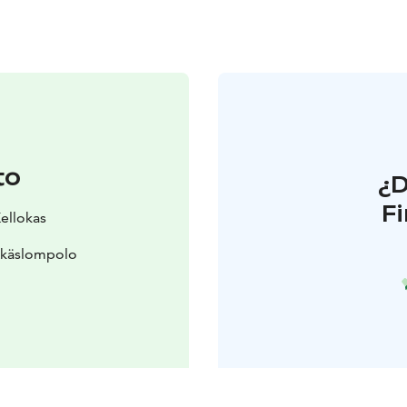
to
¿
F
Kellokas
Äkäslompolo