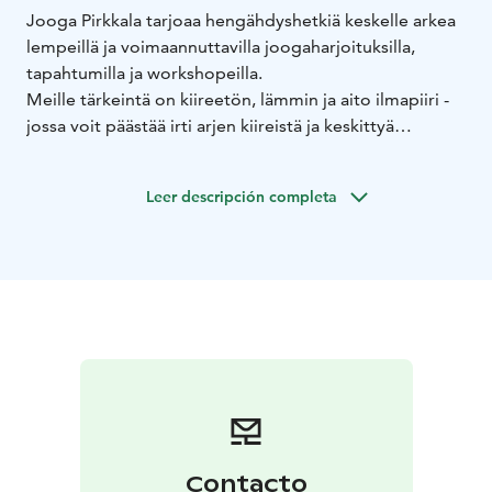
Jooga Pirkkala tarjoaa hengähdyshetkiä keskelle arkea
lempeillä ja voimaannuttavilla joogaharjoituksilla,
tapahtumilla ja workshopeilla.
Meille tärkeintä on kiireetön, lämmin ja aito ilmapiiri -
jossa voit päästää irti arjen kiireistä ja keskittyä
palautumiseen ja omaan hyvinvointiisi.
Tuntivalikoimastamme löydät:
Leer descripción completa
- Flow- ja yin-joogaa
- Raskausjoogaa
- Äiti-vauva-joogaa
- Retriittejä ja erilaisia workshoppeja
Toimimme tunnelmallisissa tiloissa eri puolilla Pirkkalaa,
helposti saavutettavissa hyvien kulkuyhteyksien ja
ilmaisten parkkipaikkojen ansiosta.
Talvella Pirkan Pirtillä, Koivutie 15, Pirkkala
Kesällä
Haikan Lavalla, Haikankatu 30, Pirkkala
Tule sellaisena kuin olet – meillä jooga on jokaiselle!
Contacto