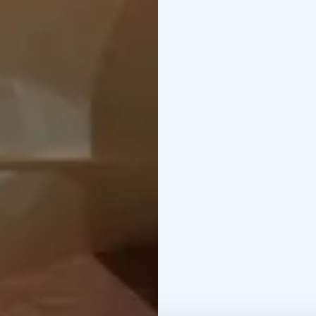
Vuoksenrantalaisten uus
ja Puulan vesistön alue
Heinola sekä Asikkala 
Osa näyttelyn esineistö
malleja alkuperäisistä 
Kirkon pienoismalli on
Tekstiilit ja käsityöt o
Keskellä näyttelyä on 
ompelukone ja muita kä
Näyttelyn tarkoitus on e
Kartanon aikaan aitta on