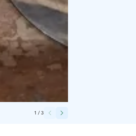
Credits:
Itä-Hämeen museo / Vesa Järvinen
1
/
3