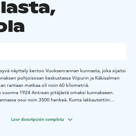
lasta,
ola
vä näyttely kertoo Vuoksenrannan kunnasta, joka sijaitsi
naksen pohjoisosan keskustassa Viipurin ja Käkisalmen
kan rantaan matkaa oli noin 60 kilometriä.
n vuonna 1924 Antrean pitäjästä omaksi kunnakseen.
nassa osui noin 3500 henkeä. Kunta lakkautettiin
.
 koottu vuoksenrantalaisen museoon lahjoittamista
Leer descripción completa
at ottaneet mukaansa lähtiessään Vuoksenrannasta evakkoon.
oksenrannan seurakunnasta.