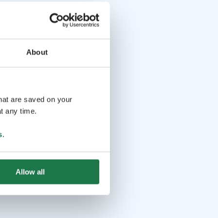
About
that are saved on your
t any time.
s
.
Allow all