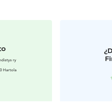
to
¿
F
distys ry
0 Hartola