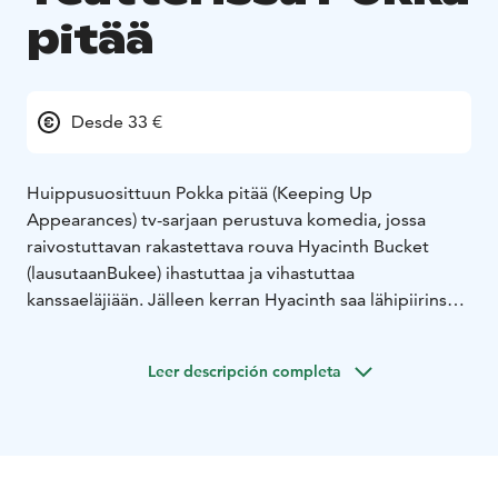
pitää
Desde 33 €
Huippusuosittuun Pokka pitää (Keeping Up
Appearances) tv-sarjaan perustuva komedia, jossa
raivostuttavan rakastettava rouva Hyacinth Bucket
(lausutaan
Bukee) ihastuttaa ja vihastuttaa
kanssaeläjiään. Jälleen kerran Hyacinth saa lähipiirinsä
raivon partaalle, tällä kertaa tuppautumalla puoliväkisin
mukaan paikallisen näytelmäkerhon toimintaan.
Leer descripción completa
Tilannetta ei lainkaan paranna se, että kerhoa luotsaa
Hyacinthin naapuri Emmet, sisarensa Elizabethin
avustamana. Koska esiintyjäehdokkaita ei ole ruuhkaksi
asti, antaa Emmet hampaita kiristellen Hyacinthille
kaksoisroolin.
Lusikkansa soppaan tunkevat toki myös