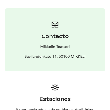
näytelmäkerhoon vakituisesti kuuluvat Hyacinthin
värikkäät sisaret Rose ja Daisy, karkeakielistä Onslowta
unohtamatta.
Näytelmän ohjaa Panu Raipia. Ensi-ilta 28.3.2026.
Contacto
Mikkelin Teatteri
Savilahdenkatu 11, 50100 MIKKELI
Estaciones
Experiencia adecuada en March, April, May,