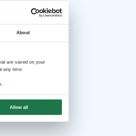
About
that are saved on your
t any time.
s
.
Allow all