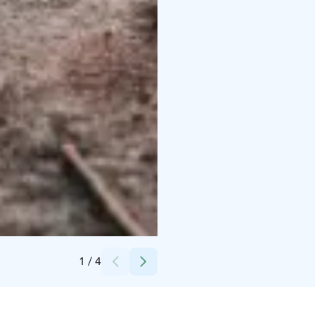
Credits:
Porvoon kaupunki
1
/
4