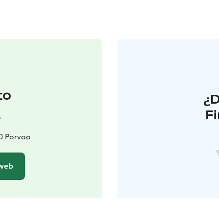
to
¿
F
o
00 Porvoo
 web