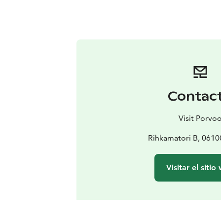
Contac
Visit Porvo
Rihkamatori B, 061
Visitar el sitio