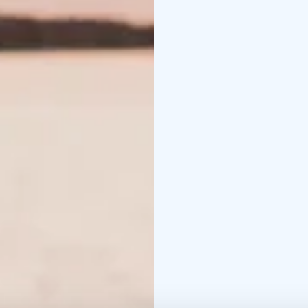
el espíritu del trabaj
interesantes en el pueb