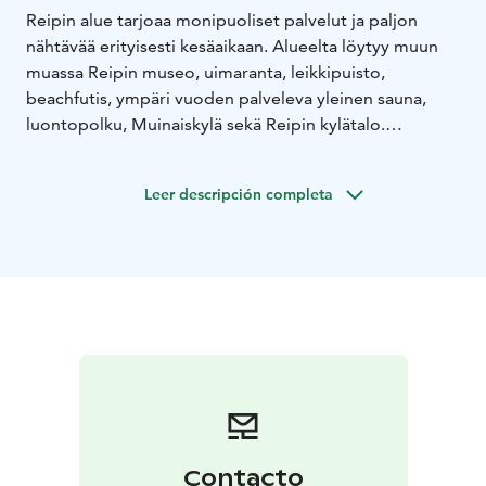
Reipin alue tarjoaa monipuoliset palvelut ja paljon
nähtävää erityisesti kesäaikaan. Alueelta löytyy muun
muassa Reipin museo, uimaranta, leikkipuisto,
beachfutis, ympäri vuoden palveleva yleinen sauna,
luontopolku, Muinaiskylä sekä Reipin kylätalo.
Reipin katajaketo on alueella sijaitseva
luonnonsuojelualue. Katajaketo ja siihen liittyvät niityt
Leer descripción completa
ja pienet metsiköt muodostavat arvokkaan
perinneympäristön. Alue on syntynyt suurelta osin
pitkään jatkuneet niiton ja laidunnuksen seurauksena.
Kesäisin alueella voi nähdä lampaita laiduntamassa.
Reipin läheisyydessä sijaitsee Tursiannotkon
muinaisjäännösalue. Pyhäjärven rannalla sijaitseva
Tursiannotko on Suomen rautakauden lopun
merkittävimpiä asuinpaikkoja.
Contacto