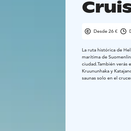
Crui
Desde 26 €
La ruta histórica de Hel
marítima de Suomenlinn
ciudad.
También verás e
Kruununhaka y Katajano
saunas solo en el crucer
de 0 a 12 años se aloja