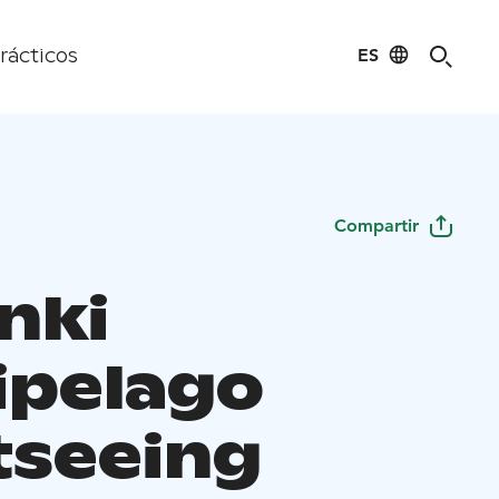
ES
rácticos
Compartir
nki
ipelago
tseeing