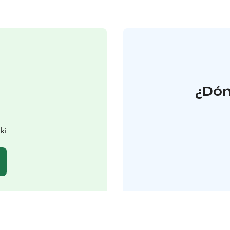
¿Dón
ki