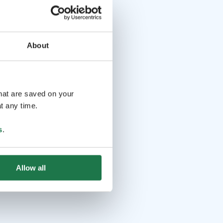
About
that are saved on your
t any time.
s
.
Allow all