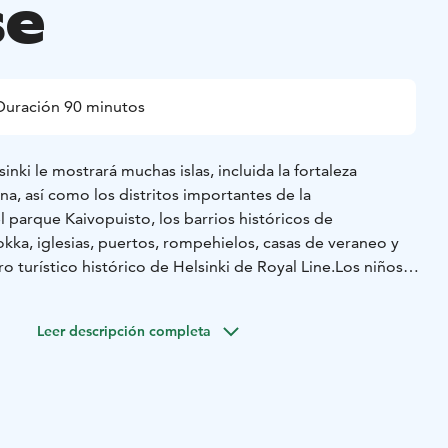
se
Duración 90 minutos
sinki le mostrará muchas islas, incluida la fortaleza
a, así como los distritos importantes de la
l parque Kaivopuisto, los barrios históricos de
kka, iglesias, puertos, rompehielos, casas de veraneo y
o turístico histórico de Helsinki de Royal Line.
Los niños
n sin cargo junto con un adulto (2 niños/adultos).
Leer descripción completa