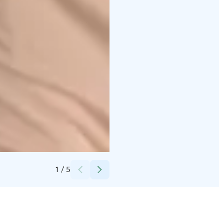
Credits:
Royal Line Oy
1
/
5