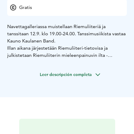
Gratis
Navettagalleriassa muistellaan Riemuliiteriä ja
tanssitaan 12.9. klo 19.00-24.00. Tanssimusiikista vastaa
Kauno Kaulanen Band.
Illan aikana järjestetään Riemuliiteri-tietovisa ja
julkistetaan Riemuliiterin mieleenpainuvin ilta -
kirjoituskilpailun voittaja. Baari on auki, samoin kota,
jossa voi paistaa omaa tai Navettagalleriasta ostettua
Leer descripción completa
makkaraa.
Riemuliiterin muistelutanssiaiset on osa Ylläksen
Ystävät ry:n 20-vuotisjuhlavuoden ohjelmaa.
Tapahtumaan on vapaa pääsy, tervetuloa!