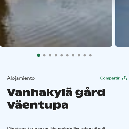
Alojamiento
Compartir
Vanhakylä gård
Väentupa
Väentupa tarjoaa uniikin mahdollisuuden yöpyä