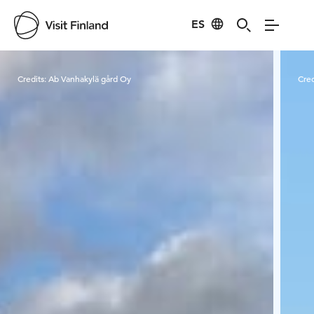
ES
Visit Finland
Credits:
Ab Vanhakylä gård Oy
Cred