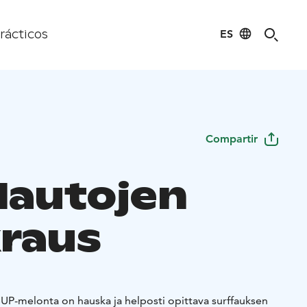
ES
rácticos
Compartir
lautojen
raus
SUP-melonta on hauska ja helposti opittava surffauksen