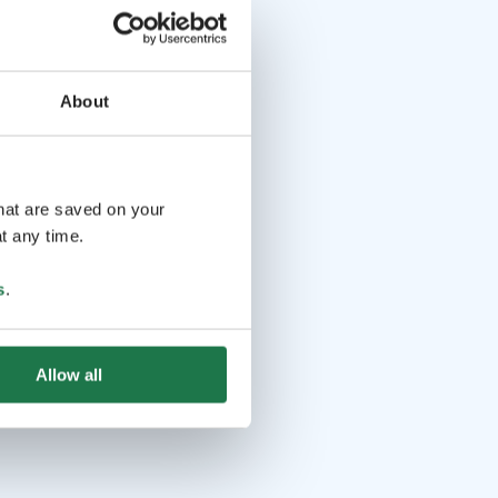
About
that are saved on your
t any time.
s
.
Allow all