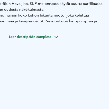
äisin Havaijilta. SUP-melonnassa käytät suurta surffilautaa
van uudesta näkökulmasta.
nomainen koko kehon liikuntamuoto, joka kehittää
hasvoimaa ja tasapainoa. SUP-melonta on helppo oppia ja
ntaan että kesäharjoitteluun aktiivisen kuntoilun
Leer descripción completa