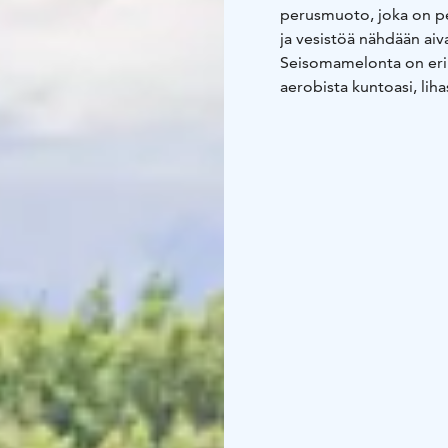
perusmuoto, joka on per
ja vesistöä nähdään ai
Seisomamelonta on eri
aerobista kuntoasi, li
sopii sekä rentoon melo
harrastajalle.