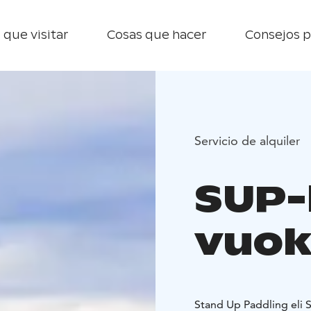
 que visitar
Cosas que hacer
Consejos p
Servicio de alquiler
SUP-
vuok
Stand Up Paddling eli 