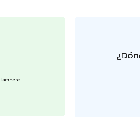
¿Dónd
 Tampere