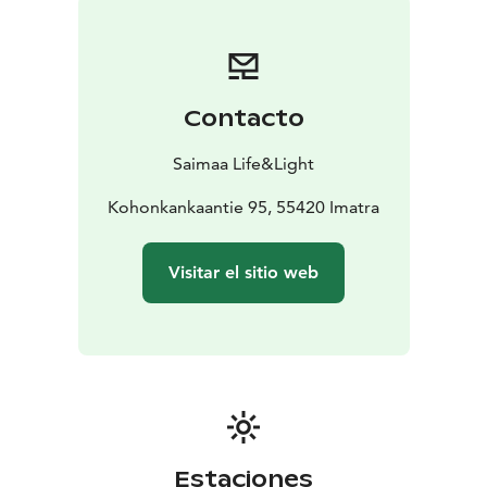
Saimaa
✔️ Perfecto para familias, grupos o amantes de
la naturaleza
En Saimaa Life, cada mañana comienza con
el sonido del bosque y la calma de la naturaleza. No es
solo un alojamiento: es una experiencia de bienestar
Contacto
donde el tiempo se detiene y la naturaleza te renueva.
Saimaa Life&Light
Kohonkankaantie 95, 55420 Imatra
Visitar el sitio web
Estaciones