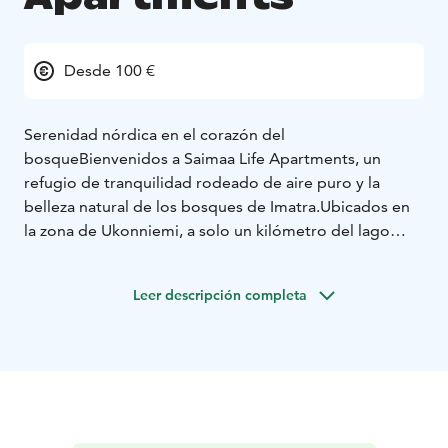
Desde 100 €
Serenidad nórdica en el corazón del
bosque
Bienvenidos a Saimaa Life Apartments, un
refugio de tranquilidad rodeado de aire puro y la
belleza natural de los bosques de Imatra.
Ubicados en
la zona de Ukonniemi, a solo un kilómetro del lago
Saimaa, estos apartamentos combinan el diseño
nórdico moderno con la calidez de la madera y la luz
Leer descripción completa
natural.
Cada apartamento incluye sauna privada,
cocina totalmente equipada y terraza o balcón con
vistas al bosque, creando un ambiente ideal para
familias, deportistas o viajeros que buscan comodidad
y conexión con la naturaleza.
✔️ Sauna privada
✔️ Cocina
totalmente equipada
✔️ Terraza o balcón con vistas al
bosque
✔️ A poca distancia de senderos, spa y el lago