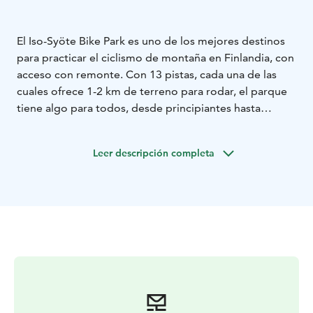
El Iso-Syöte Bike Park es uno de los mejores destinos
para practicar el ciclismo de montaña en Finlandia, con
acceso con remonte. Con 13 pistas, cada una de las
cuales ofrece 1-2 km de terreno para rodar, el parque
tiene algo para todos, desde principiantes hasta
expertos.
El descenso en bicicleta es un deporte emocionante y
Leer descripción completa
de rápido crecimiento a nivel internacional, abierto a
cualquier persona que sepa montar en bicicleta.
Ofrecemos clases particulares para montar en el Bike
Park todas las semanas.
Además de ofrecer algunos de los mejores descensos
de la zona, también hay una increíble red de rutas de
ciclismo en la zona de Iso-Syöte. Muchos afirman que
la zona cuenta con las mejores rutas de Finlandia, que
van desde los paisajes de las colinas laponas hasta los
antiguos bosques del Parque Nacional de Syöte,