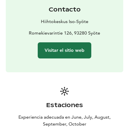
pantanos (¡prepárate para las pasarelas de madera!) y
Contacto
crestas onduladas con rápidos descensos y preciosas
vistas.
Hiihtokeskus Iso-Syöte
Romekievarintie 126, 93280 Syöte
Visitar el sitio web
Estaciones
Experiencia adecuada en June, July, August,
September, October