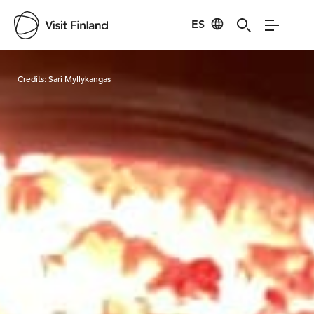
ES
Visit Finland
Credits:
Sari Myllykangas