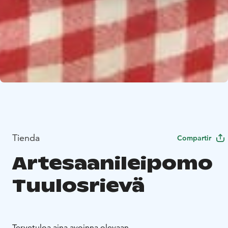
Tienda
Compartir
Artesaanileipomo
Tuulosrievä
Tervetuloa aina avoinna olevaan