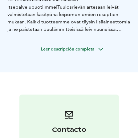
itsepalvelupuotiimme!
Tuulosrievän artesaanileivät
valmistetaan käsityönä leipomon omien reseptien
mukaan. Kaikki tuotteemme ovat täysin lisäaineettomia
ja ne paistetaan puulämmitteisissä leivinuuneissa.
Leipämme ovat hämäläisiä perinneleipiä ja mummon
ohjeella leivottua lettipullaa.
Leer descripción completa
Contacto