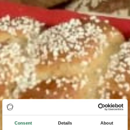
Consent
Details
About