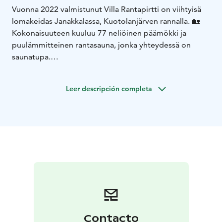
Vuonna 2022 valmistunut Villa Rantapirtti on viihtyisä
lomakeidas Janakkalassa, Kuotolanjärven rannalla. 🏡
Kokonaisuuteen kuuluu 77 neliöinen päämökki ja
puulämmitteinen rantasauna, jonka yhteydessä on
saunatupa.
✅ 8-10 nukkumapaikkaa - 3 makuuhuonetta, joista
kahdessa kaksi kerrossänkyä ja päämakuuhuoneessa
Leer descripción completa
180cm parisänky
✅ Sisävessa ja -suihku, täysin varusteltu keittiö, tilava
terassi, saunatuvassa vuodesohva
✅ Palju ja tulipaikka
Omasta rannasta pääsee mukavasti uimaan, pohja on
ok ja siellä viime kaudellakin lapsia polskinut.
Lemmikit ovat erittäin lämpimästi tervetulleita. 🐶
Vuokrauksia otetaan tällä hetkellä vastaan 22.5.2023
eteenpäin, tontilla on tällä hetkellä vielä uuden
porakaivon työt kesken.
Vuokrausten alkaessa
pyörimään, on myös pihan patiolle, jossa nyt palju,
Contacto