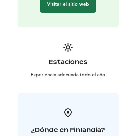
orilla está a disposición de los huéspedes durante toda
Visitar el sitio web
la estancia. Los ingredientes para el desayuno están
incluidos para su preparación propia. No hay agua
corriente ni electricidad de red: el lugar funciona con
energía solar y es un destino ecológico. Puedes
disfrutar de la naturaleza en tu área privada de fogata o
a lo largo del sendero del bosque.
Las atracciones cercanas incluyen el Parque Nacional
de Konnevesi del Sur y la zona al aire libre de
Estaciones
Häähninmäki. En verano, alojarse en la cabaña forestal
es una experiencia encantadora de bienestar; en
Experiencia adecuada todo el año
otoño, es perfecto para actividades al aire libre y
senderismo; y en invierno, añade un toque de
aventura: dormir cálidamente en un acogedor nido
invernal.
Servicios adicionales incluyen alquiler de equipos y
excursiones guiadas por la naturaleza.
¿Dónde en Finlandia?