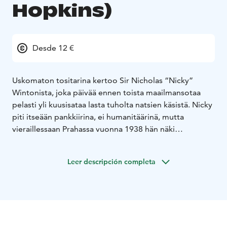
Hopkins)
Desde 12 €
Uskomaton tositarina kertoo Sir Nicholas “Nicky”
Wintonista, joka päivää ennen toista maailmansotaa
pelasti yli kuusisataa lasta tuholta natsien käsistä. Nicky
piti itseään pankkiirina, ei humanitäärinä, mutta
vieraillessaan Prahassa vuonna 1938 hän näki
pakenevien juutalaispakolaisten tilanteen. Hän teki sen
minkä uskoi olevan oikein - sen mitä kuka tahansa tekisi
Leer descripción completa
- ja omistautui asialle. Sota lähestyi, ja alkoi kilpajuoksu
aikaa vastaan. Kuinka monta lasta hän voisi vapauttaa
ennen kuin aika loppuisi?
Viisikymmentä vuotta myöhemmin eletään vuotta
1988, ja Nickyä edelleen vaivaa niiden lasten kohtalo,
joita hän ei pystynyt auttamaan. Vasta kun hänet