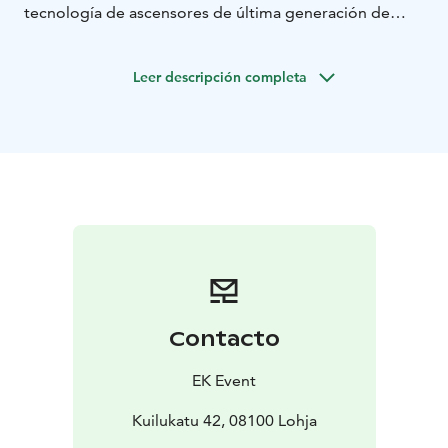
tecnología de ascensores de última generación de
KONE, forma una combinación impresionante y única.
El recorrido subterráneo es adecuado para visitantes
Leer descripción completa
con silla de ruedas manual y eléctrica, andador y
ciclomotor eléctrico. Lamentablemente, esta excursión
aún no es apta para visitantes con discapacidades
visuales y auditivas.
Contacto
EK Event
Kuilukatu 42, 08100 Lohja