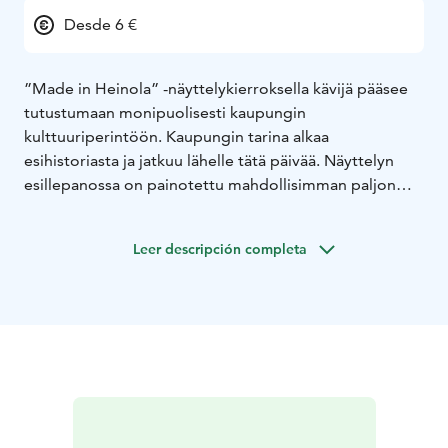
Desde 6 €
”Made in Heinola” -näyttelykierroksella kävijä pääsee
tutustumaan monipuolisesti kaupungin
kulttuuriperintöön. Kaupungin tarina alkaa
esihistoriasta ja jatkuu lähelle tätä päivää. Näyttelyn
esillepanossa on painotettu mahdollisimman paljon
Heinolassa tehtyjä tai heinolalaisten käyttämiä esineitä.
Vaihtuvia näyttelyitä ympäri vuoden.
Leer descripción completa