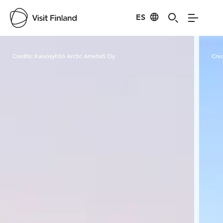
ES
Visit Finland
Credits:
Kaivosyhtiö Arctic Ametisti Oy
Cred