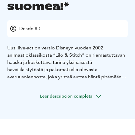
suomea!*
Desde 8 €
Uusi live-action versio Disneyn vuoden 2002
animaatioklassikosta “Lilo & Stitch” on riemastuttavan
hauska ja koskettava tarina yksinäisestä
havaijilaistytöstä ja pakomatkalla olevasta
avaruusolennosta, joka yrittää auttaa häntä pitämään
rikkinäisen perheensä koossa. Elokuvan on ohjannut
palkittu elokuvantekijä Fleischer Camp, se perustuu
Leer descripción completa
Chris Kekaniokalani Brightin ja Mike Van Waesin
käsikirjoitukseen, ja sen pääosissa nähdään Sydney
Elizebeth Agudong, Billy Magnussen, Tia Carrere,
Hannah Waddingham, Chris Sanders sekä Courtney B.
Vance ja Zach Galifianakis, ja uutena tulokkaana Maia
Kealoha. Elokuvan “Lilo & Stitch” ovat tuottaneet