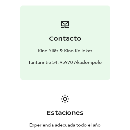
Jonathan Eirich ja Dan Lin sekä Tom Peitzman, Ryan
Halprin, Louie Provost ja Thomas Schumacher
vastaavina tuottajina.
Contacto
Kino Ylläs & Kino Kellokas
Tunturintie 54, 95970 Äkäslompolo
Estaciones
Experiencia adecuada todo el año