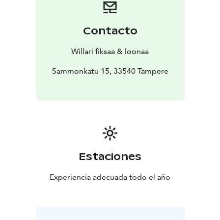
polkemistuntuman. Pyöriä on saatavilla kokoa S, M ja L.
Vuokrahintaan sisältyy:
Huollettu ja turvallinen sähköpyörä, ammattilaisen
Contacto
opastus pyörän käyttöön, ajoasennon säätö, 100 %
ladattu akku, runkolukko ja irroitettava tavarakori.
Willari fiksaa & loonaa
Lisämaksusta:
Kypärä
Sammonkatu 15, 33540 Tampere
Estaciones
Experiencia adecuada todo el año