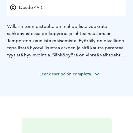
Desde 49 €
Willarin toimipisteeltä on mahdollista vuokrata
sähköavusteisia polkupyöriä ja lähteä nauttimaan
Tampereen kauniista maisemista. Pyöräily on oivallinen
tapa lisätä hyötyliikuntaa arkeen ja sitä kautta parantaa
fyysistä hyvinvointia. Sähköpyörä on vihreä vaihtoehto
ja oiva tapa korvata autolla liikkuminen. Kukapa meistä
ei nauttisi puhtaasta ja raikkaasta ilmasta.
Leer descripción completa
Sähköpolkupyörät avustavat polkemista 25 km/h asti.
Sähköpyörä sopii sekä miehille että naisille, nuorille ja
ikääntyville – fyysisestä kunnosta ja muista rajoitteista
huolimatta.
Sähköpyörät on suunniteltu turvalliseksi ja mukavaksi
ajaa, etenkin kaupunkiolosuhteissa sekä pidemmillä
retkillä. Tehokas ja kevyt moottori takaa optimaalisen
voimansiirron ja tarjoaa kuljettajalle luonnollisen