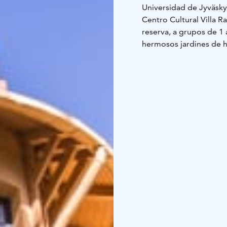
Universidad de Jyväskyl
Centro Cultural Villa Ra
reserva, a grupos de 1 
hermosos jardines de his
restaurante, también pu
presenta arte de jóven
habitual de lunes a vie
centro cultural y organ