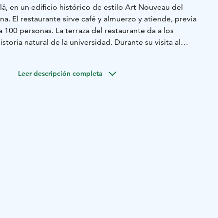
ä, en un edificio histórico de estilo Art Nouveau del
na. El restaurante sirve café y almuerzo y atiende, previa
a 100 personas. La terraza del restaurante da a los
toria natural de la universidad. Durante su visita al
ede visitar la exposición en la Galería Villa Rana, que
es artistas durante todo el año. Además del horario
Leer descripción completa
rnes, el restaurante atiende la mayoría de los eventos del
iza brunches, eventos de música disco y conciertos.