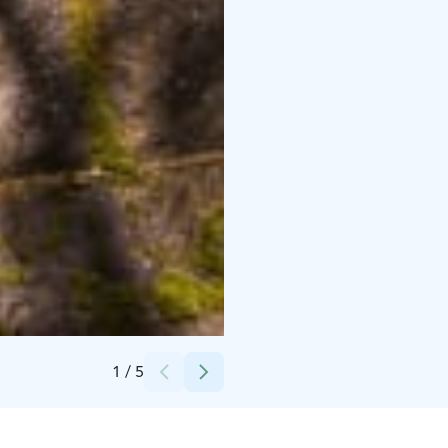
Credits:
Anna Kylmälä
1
/
5