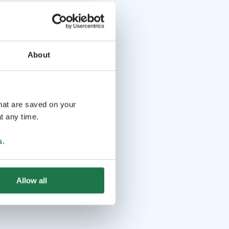
About
that are saved on your
t any time.
s
.
Allow all