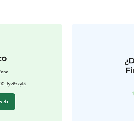
to
¿
F
Rana
00 Jyväskylä
 web