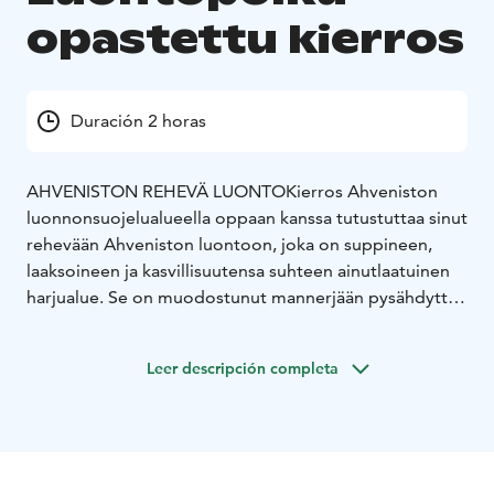
opastettu kierros
Duración 2 horas
AHVENISTON REHEVÄ LUONTO
Kierros Ahveniston
luonnonsuojelualueella oppaan kanssa tutustuttaa sinut
rehevään Ahveniston luontoon, joka on suppineen,
laaksoineen ja kasvillisuutensa suhteen ainutlaatuinen
harjualue. Se on muodostunut mannerjään pysähdyttyä
muutamiksi kymmeniksi vuosiksi ilmaston
kylmenemisen vuoksi. Alue kuuluu Natura 2000 -
Leer descripción completa
verkostoon. Polku kiertää muun muuassa hehtaarin
suuruisen, 30 metrin syvyisen Ahvenistonjärven.
Kuulette tarinaa supasta, deltasta, aarnialueesta ja
näette harjun erikoista kasvillisuutta.