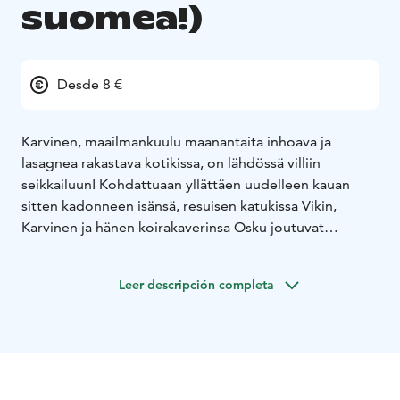
suomea!)
Desde 8 €
Karvinen, maailmankuulu maanantaita inhoava ja
lasagnea rakastava kotikissa, on lähdössä villiin
seikkailuun! Kohdattuaan yllättäen uudelleen kauan
sitten kadonneen isänsä, resuisen katukissa Vikin,
Karvinen ja hänen koirakaverinsa Osku joutuvat
jättämään täydellisen hemmotellun elämänsä
auttaakseen Vikiä riemastuttavassa ryöstökeikassa,
Leer descripción completa
jossa pelataan korkeilla panoksilla.