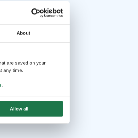
About
that are saved on your
t any time.
s
.
Allow all