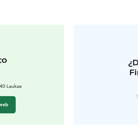
to
¿
F
340 Laukaa
 web