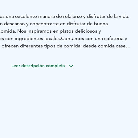
 una excelente manera de relajarse y disfrutar de la vida.
 descanso y concentrarte en disfrutar de buena
omida. Nos inspiramos en platos deliciosos y
os con ingredientes locales.
Contamos con una cafetería y
e ofrecen diferentes tipos de comida: desde comida casera
ante de comida rápida con hamburguesas y pizzas, hasta un
as estaciones del año.
Peurunka es uno de los destinos
Leer descripción completa
ilitación más versátiles de Finlandia. El spa, nuestros
oportunidades de ejercicio y actividades, junto con
ojamiento, ofrecen un marco de alta calidad y flexible
l entretenimiento y las necesidades de eventos
edes disfrutar de vistas al lago en medio de la hermosa
landia!