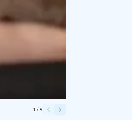
Credits:
Peurunka
1
/
9