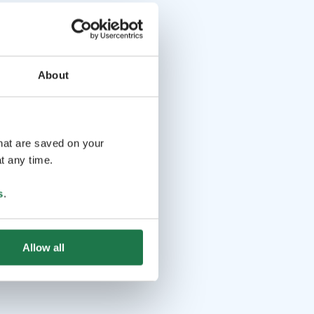
About
that are saved on your
t any time.
s
.
Allow all