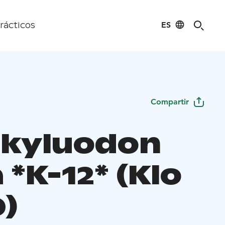
ES
rácticos
Compartir
kyluodon
 *K-12* (Klo
0)