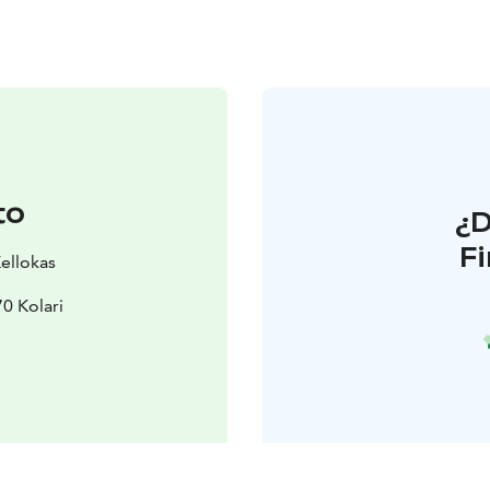
to
¿
F
Kellokas
70 Kolari