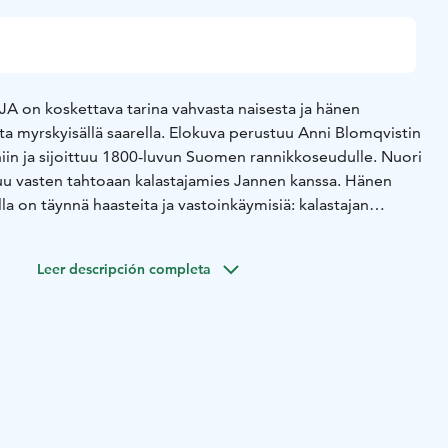
 koskettava tarina vahvasta naisesta ja hänen
a myrskyisällä saarella. Elokuva perustuu Anni Blomqvistin
n ja sijoittuu 1800-luvun Suomen rannikkoseudulle. Nuori
tuu vasten tahtoaan kalastajamies Jannen kanssa. Hänen
 on täynnä haasteita ja vastoinkäymisiä: kalastajan
viytymään miehensä pitkistä poissaoloista merellä ja
n yksin. Maijasta on kuitenkin kasvanut lujatahtoinen ja
Leer descripción completa
ei pelkää tarttua toimeen karussa saaristossa. Maijalla ja
ys, sekä ajan myötä syventynyt rakkaus. Janne tukee
a ymmärtää, että perheen vahvuus syntyy yhteisistä
uodon Maija on tarina tahdosta, voimasta ja rakkaudesta.