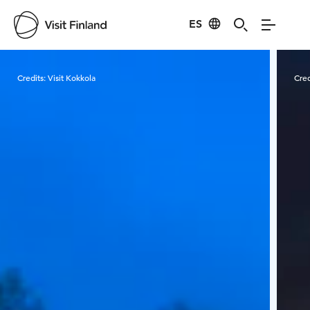
ES
Visit Finland
Credits:
Visit Kokkola
Cred