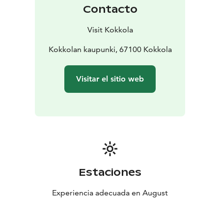
Jenny navega en románticas singladuras con
Contacto
antorchas, y miles de fogatas y hogueras alumbran las
playas en la penumbra de la tarde.
Visit Kokkola
Kokkolan kaupunki, 67100 Kokkola
Visitar el sitio web
Estaciones
Experiencia adecuada en August