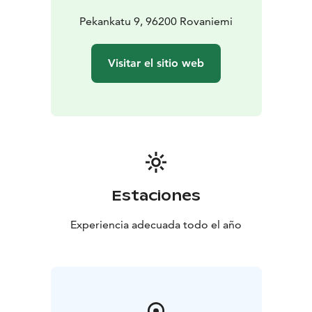
carácter y alma. El hotel cuenta con dos restaurantes,
el restaurante Monte Rosa y el Bull Bar & Grill, así
Pekankatu 9, 96200 Rovaniemi
como un acogedor bar salón.
El ambiente hogareño del hotel y el servicio personal
Visitar el sitio web
crean una atmósfera agradable tanto para los viajeros
de negocios como para los veraneantes. Siempre le
dará la bienvenida una persona de verdad. Nuestro
cordial personal estará encantado de atenderle y
ayudarle con cualquier pregunta antes de su visita y
durante su estancia.
El Arctic City Hotel está situado en el centro de
Rovaniemi, Laponia, Finlandia.
Estaciones
Experiencia adecuada todo el año