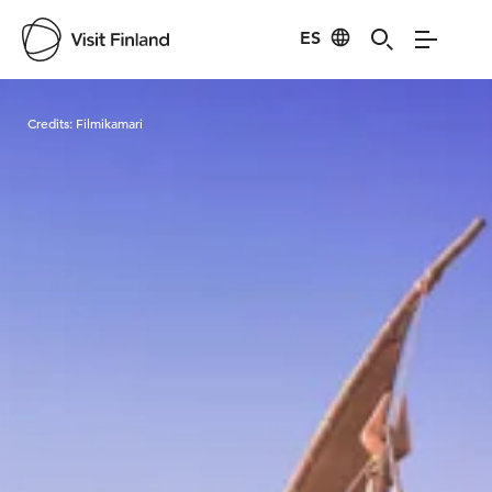
ES
Visit Finland
Credits:
Filmikamari