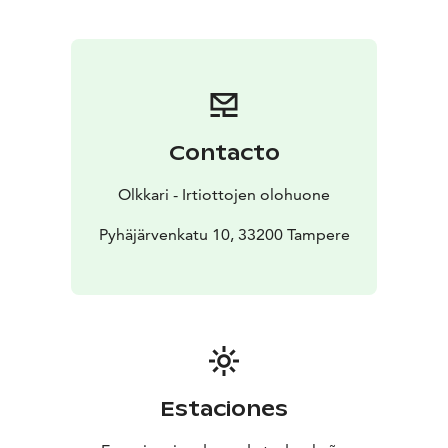
tarvitse olla kokemusta maalaamisesta. Tällä matalan
kynnyksen kurssilla jokainen onnistuu varmasti.
Oman
työn saa napata kotiin kurssin päätyttyä.
Mukaan tarvitset mukavat sisätyöskentelyyn soveltuvat
vaatteet, avointa mieltä ja halua oppia uutta. Taiteellista
silmää, piirustustaitoa, kokemusta maalaamisesta tai
Contacto
omia välineitä et tarvitse. Riittää, että saavut paikalle.
Olkkari - Irtiottojen olohuone
Pyhäjärvenkatu 10, 33200 Tampere
Estaciones