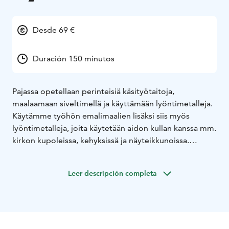
Desde 69 €
Duración 150 minutos
Pajassa opetellaan perinteisiä käsityötaitoja,
maalaamaan siveltimellä ja käyttämään lyöntimetalleja.
Käytämme työhön emalimaalien lisäksi siis myös
lyöntimetalleja, joita käytetään aidon kullan kanssa mm.
kirkon kupoleissa, kehyksissä ja näyteikkunoissa.
Työtä rakentaessa raapaistaan niin kylttimaalauksen,
pinstripe-maalauksen kuin kolmiulotteisen kuvan
Leer descripción completa
rakentamisenkin pintaa, joten kurssin jälkeen pystyt
hyödyntämään näitä oppeja myös moneen muuhun
tekemiseen. Teet sitten tervetuloa-kylttiä oveen tai
maalaat nimeä postilaatikkoon, on tämä kurssi sinulle.
Sinun ei tarvitse olla taiteellisesti lahjakas eikä sinulla