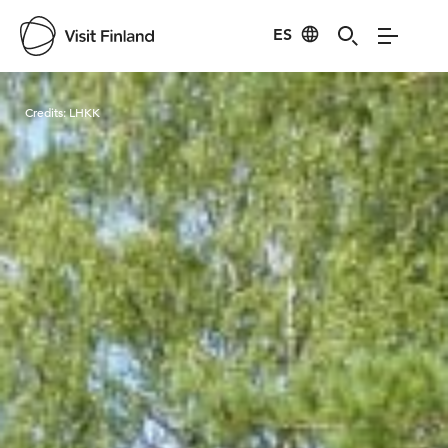
ES
Visit Finland
Credits:
LHKK