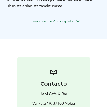
brunsseista, laadukkaasta juomatarjonnastamme &
lukuisista erilaisista tapahtumista.
Vitriinissämme on tarjolla vaihtuvia suolaisia & makeita
kahvilatuotteita, paikanpäällä nautittavaksi tai mukaan
Leer descripción completa
otettavaksi!
Meillä on viihtyisät, modernit tilat myös omien juhlien
tai tapahtumien järjestämiseen joissa ruoka- sekä
juomapuoli hoituu meidän toimesta!
Contacto
JAM Café & Bar
Välikatu 19, 37100 Nokia