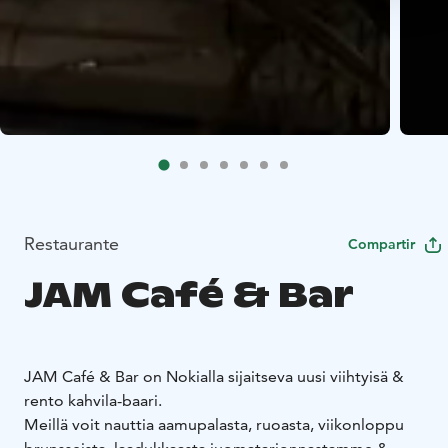
Restaurante
Compartir
JAM Café & Bar
JAM Café & Bar on Nokialla sijaitseva uusi viihtyisä &
rento kahvila-baari.
Meillä voit nauttia aamupalasta, ruoasta, viikonloppu