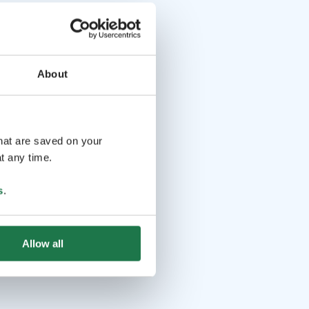
About
that are saved on your
t any time.
s
.
Allow all