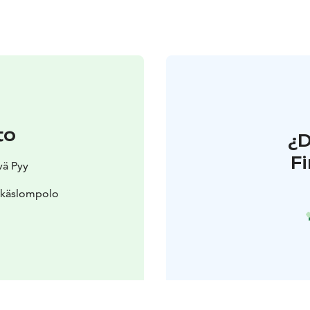
to
¿
F
vä Pyy
Äkäslompolo