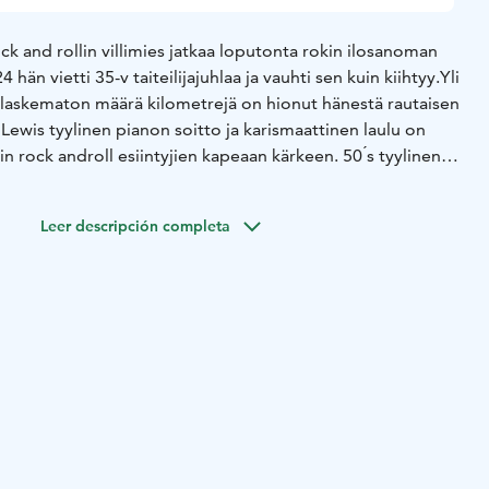
ck and rollin villimies jatkaa loputonta rokin ilosanoman
hän vietti 35-v taiteilijajuhlaa ja vauhti sen kuin kiihtyy.
Yli
a laskematon määrä kilometrejä on hionut hänestä rautaisen
 Lewis tyylinen pianon soitto ja karismaattinen laulu on
in rock and
roll esiintyjien kapeaan kärkeen. 50 ́s tyylinen
a blues sekoittuvat
tyylikkääksi konaisuudeksi näillä
uhdikas, tyylikäs ja ikimuistoinen show.
Great Balls Of Fire!
Leer descripción completa