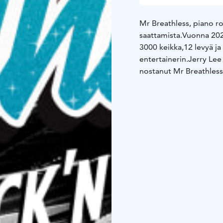
Mr Breathless, piano ro
saattamista.
Vuonna 2024 
3000 keikka,12 levyä j
entertainerin.
Jerry Lee
nostanut Mr Breathless
rock and roll,country j
keikoilla.
Luvassa siis va