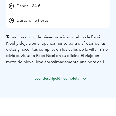
Desde 134 €
Duración 5 horas
Toma una moto de nieve para ir al pueblo de Papá
Noel y déjala en el aparcamiento para disfrutar de las
vistas y hacer tus compras en los cafés de la villa. ¡Y no
olvides visitar a Papá Noel en su oficina!
El viaje en
moto de nieve lleva aproximadamente una hora de ida
y otra hora de vuelta, y lo puedes hacer con niños, que
viajan sentados en un trineo. Durante toda la jornada
Leer descripción completa
tendrás a tu disposición un guía que te informará de
todo lo que se puede hacer en el Círculo Polar Ártico y
te enseñará a usar la moto de nieve.