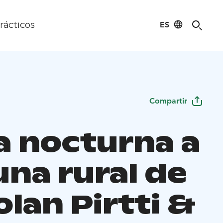
ES
rácticos
Compartir
a nocturna a
una rural de
lan Pirtti &