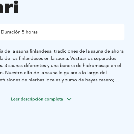
ri
Duración 5 horas
ia de la sauna finlandesa, tradiciones de la sauna de ahora
ida de los finlandeses en la sauna. Vestuarios separados
. 3 saunas diferentes y una bañera de hidromasaje en el
n. Nuestro elfo de la sauna le guiará a lo largo del
infusiones de hierbas locales y zumo de bayas casero;
rir otros refrescos. Después de la sauna, le invitamos al
casa familiar Pohjola, de más de 100 años de antigüedad. Se
Leer descripción completa
e de especialidades locales. También ofrecemos opciones
 sin gluten si lo solicitan con antelación. Nuestros
ontienen lactosa. Nuestra familia estará encantada de
estra larga historia local. Tenemos bebidas disponibles
rno, nuestro hogar es perfecto para ver auroras boreales.