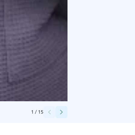
Credits:
Pohjolan Pirtti & Kievari
1
/
15