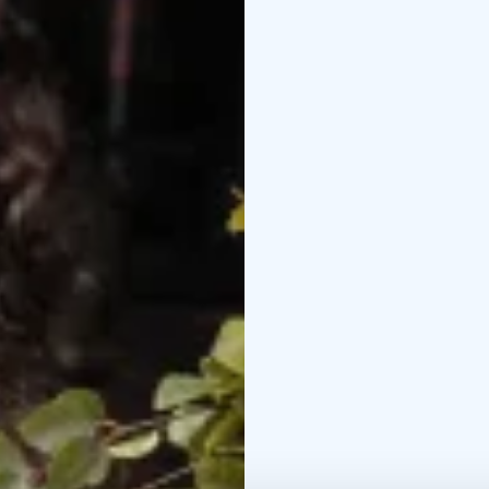
En verano podrá disfrut
verano ártico. La duraci
semanales disponibles;