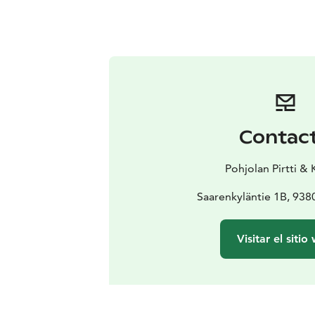
Contac
Pohjolan Pirtti & 
Saarenkyläntie 1B, 93
Visitar el sitio