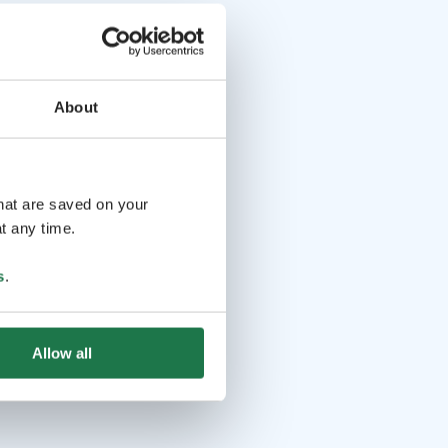
About
that are saved on your
t any time.
s
.
Allow all