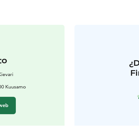
to
¿
F
Kievari
800 Kuusamo
 web