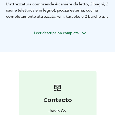
L'attrezzatura comprende 4 camere da letto, 2 bagni, 2
saune (elettrica e in legno), jacuzzi esterna, cucina
completamente attrezzata, wifi, karaoke e 2 barche a
remi. Puoi arrivarci in circa 15-20 minuti da Lahti e circa
un'ora dalla zona di Helsinki.
Leer descripción completa
Il cortile di Villa Aleksi è pianeggiante ed è rivolto a
sud-ovest: qui potrete rilassarvi e godervi lunghe
giornate soleggiate. La nostra zona è ottima anche per
la pesca. La casa si trova in una riserva naturale Natura
2000, dove si possono trovare molte piante, uccelli e
animali rari.
A breve distanza in auto puoi trovare molte cose da
fare, ad esempio il centro sciistico Messilä, i bellissimi
percorsi naturalistici del Salpausselkä Geopark, il golf,
Contacto
il suggestivo villaggio di Hollola con una bellissima
chiesa medievale in pietra e la città di Lahti con le sue
Jarvin Oy
attrazioni.