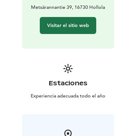
Metsärannantie 39, 16730 Hollola
Distanze:
Villaggio di Hollola 6 km
Visitar el sitio web
Messilä (sci, golf, escursionismo) 9 km
Lahti 19 km
Helsinki 120 km
Aeroporto di Helsinki-Vantaa 115 km
Tampere 125 km
Estaciones
Benvenuto per divertirti!
Experiencia adecuada todo el año
PS. La persona che prenota la villa deve avere più di 22
anni.