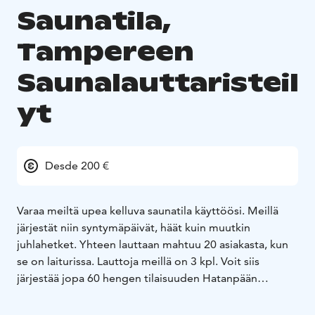
Saunatila,
Tampereen
Saunalauttaristeil
yt
Desde 200 €
Varaa meiltä upea kelluva saunatila käyttöösi. Meillä
järjestät niin syntymäpäivät, häät kuin muutkin
juhlahetket. Yhteen lauttaan mahtuu 20 asiakasta, kun
se on laiturissa. Lauttoja meillä on 3 kpl. Voit siis
järjestää jopa 60 hengen tilaisuuden Hatanpään
laiturissa. Käytössäsi on viihtyisät sisätilat, jääkaappi,
takka, ilmalämpöpumppu, pukuhuoneet, sauna ja