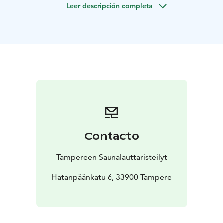
Leer descripción completa
yläterassin lämmin palju. Meiltä voit tilata myös snack-
tyylisen pitopalvelun tapahtumaasi.
Contacto
Tampereen Saunalauttaristeilyt
Hatanpäänkatu 6, 33900 Tampere