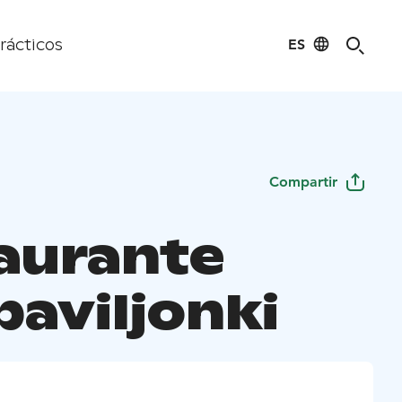
ES
rácticos
Compartir
aurante
paviljonki