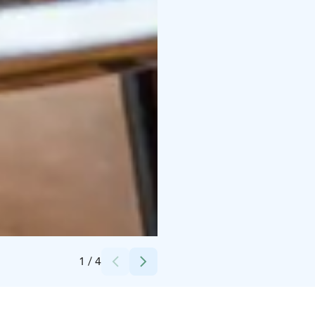
Credits:
Ravintolakolmio-konserni
1
/
4