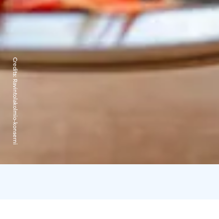
Credits:
Ravintolakolmio-konserni