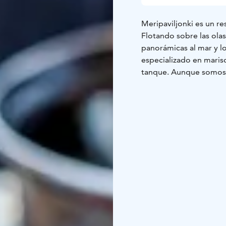
Meripaviljonki es un re
Flotando sobre las olas
panorámicas al mar y l
especializado en maris
tanque. Aunque somos u
carta también incluye p