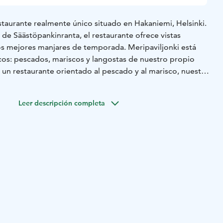
staurante realmente único situado en Hakaniemi, Helsinki.
 de Säästöpankinranta, el restaurante ofrece vistas
os mejores manjares de temporada. Meripaviljonki está
cos: pescados, mariscos y langostas de nuestro propio
n restaurante orientado al pescado y al marisco, nuestra
latos de carne y verduras.
Leer descripción completa