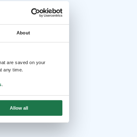
About
that are saved on your
t any time.
s
.
Allow all