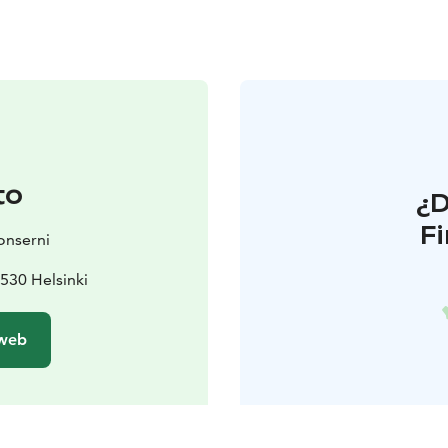
to
¿
F
onserni
530 Helsinki
 web