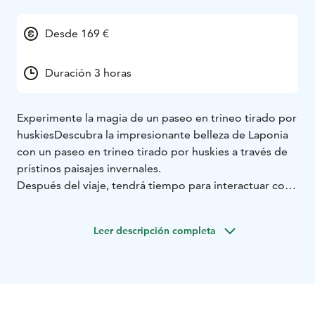
Desde 169 €
Duración 3 horas
Experimente la magia de un paseo en trineo tirado por
huskies
Descubra la impresionante belleza de Laponia
con un paseo en trineo tirado por huskies a través de
prístinos paisajes invernales.
Después del viaje, tendrá tiempo para interactuar con
los juguetones huskies y aprender más sobre sus vidas
de la mano de guías experimentados.
Leer descripción completa
Esta excursión es perfecta para familias, parejas,
grupos y cualquiera que busque una aventura
inolvidable en el Ártico.
Ya sea por la tranquilidad de los senderos o por la
alegría de estrechar lazos con estos increíbles perros,