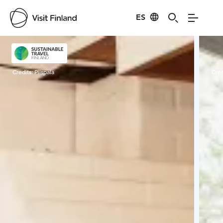
ES
Visit Finland
Credits:
Piispala
Cred