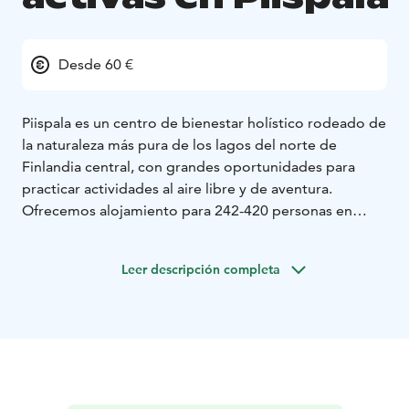
Desde 60 €
Piispala es un centro de bienestar holístico rodeado de
la naturaleza más pura de los lagos del norte de
Finlandia central, con grandes oportunidades para
practicar actividades al aire libre y de aventura.
Ofrecemos alojamiento para 242-420 personas en
casas adosadas de alta calidad, edificios de
apartamentos de madera, casas dúplex y cabañas con
Leer descripción completa
chimenea. Todos nuestros servicios están a poca
distancia de las zonas de alojamiento. Nuestra sala de
natación, pista de patinaje sobre hielo y bolera están
abiertas en todas las estaciones, y también puedes
reservar actividades instructivas o relajantes veladas en
la sauna junto al lago según tus intereses. Le
garantizamos nuevas y divertidas experiencias con