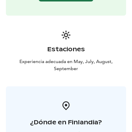
El precio incluye canoas y equipos de canotaje,
servicio de guía, plan de seguridad y seguro de
responsabilidad civil para el evento.
Notas: Debido a la naturaleza del programa, los
participantes no deben estar bajo la influencia de
alcohol u otras sustancias intoxicantes. Se requiere
habilidad para nadar. Todos los eventos de canotaje
Estaciones
también son adecuados para principiantes.
Experiencia adecuada en May, July, August,
September
¿Dónde en Finlandia?