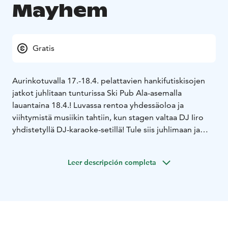
Mayhem
Gratis
Aurinkotuvalla 17.-18.4. pelattavien hankifutiskisojen
jatkot juhlitaan tunturissa Ski Pub Ala-asemalla
lauantaina 18.4.! Luvassa rentoa yhdessäoloa ja
viihtymistä musiikin tahtiin, kun stagen valtaa DJ Iiro
yhdistetyllä DJ-karaoke-setillä! Tule siis juhlimaan ja
ottamaan lava haltuun karaoken merkeissä
näyttävämmin kuin koskaan! Bileet alkavat klo 22 ja
Leer descripción completa
tuttuun tapaan kinkereihin vapaa pääsy.
Nähdään siis Ala-asemalla! Löydät meidät Ylläs Ski
Resort Ylläsjärveltä gondolihissin ala-aseman vierestä.