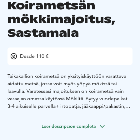
Koirametsän
mökkimajoitus,
Sastamala
Desde 110 €
Taikakallion koirametsä on yksityiskäyttöön varattava
aidattu metsä, jossa voit myös yöpyä mökissä tai
laavulla. Varatessasi majoituksen on koirametsä vain
varaajan omassa käytössä.
Mökiltä löytyy vuodepaikat
3-4 aikuiselle parvella+ irtopatja, jääkaappi/pakastin,
kahvinkeitin, mikroaaltouuni, vedenkeitin,
leivänpaahdin ja keittolevy sekä astiat. Ulkona
Leer descripción completa
kaasugrilli. Sauna on varauksen yhteydessä vapaasti
käytettävissä. Ulkohuussi.