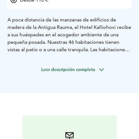
A poca distancia de las manzanas de edificios de
madera de la Antigua Rauma, el Hotel Kalliohovi recibe
a sus huéspedes en el acogedor ambiente de una
pequeña posada. Nuestras 46 habitaciones tienen
vistas al patio o a una calle tranquila. Las habitaciones
que dan a la calle gozan de vistas a un museo marítimo
centenario. Todas nuestras habitaciones incluyen
Leer descripción completa
desayuno, aire acondicionado, Wi-Fi de alta velocidad
y una relajante sauna por las noches. La cena en el
restaurante Kapteeninhuone, con su ambiente marino,
complementa la experiencia del hotel.