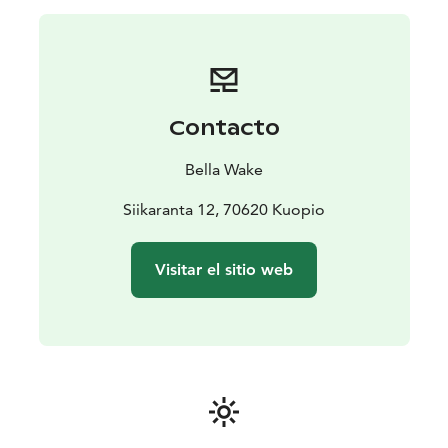
línea con anticipación para asegurarte tu lugar
preferido, puedes elegir entre:
Entrada Estándar por Hora: A partir de solo 16€ por
persona, ¡disfruta de una hora completa de diversión
ininterrumpida en el agua! ¿Quieres quedarte más
Contacto
tiempo? Obtén la segunda hora a mitad de precio—
solo 24€ por dos horas de emoción.
Paquetes
Bella Wake
Familiares: Tarifas especiales están disponibles para
familias, asegurando una salida asequible y memorable
Siikaranta 12, 70620 Kuopio
para todos.
Para aquellos que buscan extender la
emoción, también hay pases de varias horas y reservas
Visitar el sitio web
grupales disponibles. Por favor, llega 15 minutos antes
de tu hora programada para una breve orientación y
para prepararte.
Requisitos de Edad y Natación:
La edad mínima
recomendada para los participantes es de 6 años, pero
los niños más pequeños han disfrutado del parque
acuático con la discreción de los padres. Cada