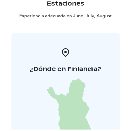
participante debe poder nadar de manera
Estaciones
independiente sin la ayuda de un chaleco salvavidas.
Los padres son responsables de evaluar la capacidad
Experiencia adecuada en June, July, August
de natación y el nivel de comodidad de su hijo en el
agua.
¿Dónde en Finlandia?