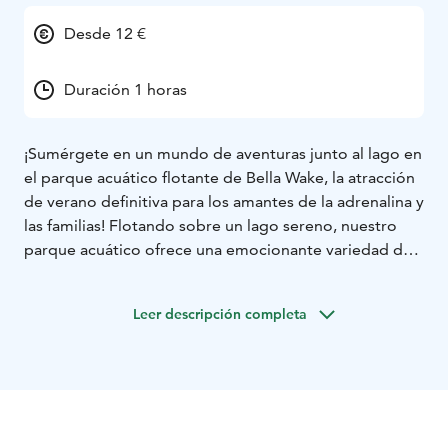
Desde 12 €
Duración 1 horas
¡Sumérgete en un mundo de aventuras junto al lago en
el parque acuático flotante de Bella Wake, la atracción
de verano definitiva para los amantes de la adrenalina y
las familias! Flotando sobre un lago sereno, nuestro
parque acuático ofrece una emocionante variedad de
obstáculos y toboganes diseñados para desafiar y
entretener a visitantes de todas las edades.
Leer descripción completa
Seguridad Primero:
Tu bienestar es nuestra prioridad.
Todos los participantes deben usar chalecos salvavidas,
proporcionados en el lugar, y nuestro personal
capacitado monitorea de cerca el parque para
garantizar un entorno seguro para todos.
Información de Entradas:
Reserva cómodamente en