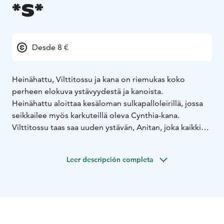
*S*
Desde 8 €
Heinähattu, Vilttitossu ja kana on riemukas koko
perheen elokuva ystävyydestä ja kanoista.
Heinähattu aloittaa kesäloman sulkapalloleirillä, jossa
seikkailee myös karkuteillä oleva Cynthia-kana.
Vilttitossu taas saa uuden ystävän, Anitan, joka kaikkien
yllätykseksi onkin kana. Konstaapeli Isonavan ja
Rillirouskun johdolla alkaa suuri kanajahti, johon
Leer descripción completa
osallistuvat niin Kattilakosket kuin Alibullenin neiditkin,
eikä kommelluksilta ja väärinkäsityksiltä vältytä
tälläkään kertaa.
Heinähattu, Vilttitossu ja kana on komediallinen
seikkailu, joka käsittelee ystävyyttä, rohkeutta ja
anteeksiantoa hulvattomien ja rakastettujen