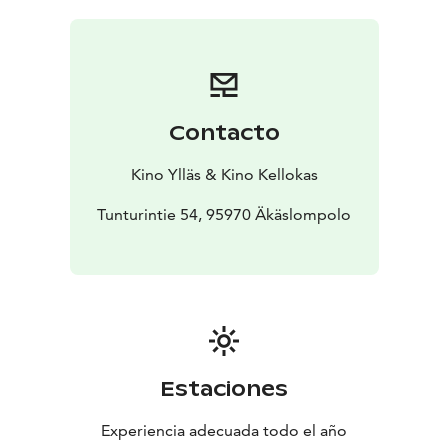
hahmojensa avustuksella. Elokuvassa opitaan myös
hieman kanojen sielunelämästä.
Elokuva perustuu Sinikka ja Tiina Nopolan 2019
julkaistuun viimeisimpään Heinähattu ja Vilttitossu
romaaniin. Elokuvan on ohjannut Reetta Aalto.
Contacto
Kino Ylläs & Kino Kellokas
Tunturintie 54, 95970 Äkäslompolo
Estaciones
Experiencia adecuada todo el año