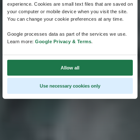
Esta ruta te lleva por los impresionantes paisajes del
experience. Cookies are small text files that are saved on
norte de la Laponia finlandesa y te muestra algunos
your computer or mobile device when you visit the site.
de los parajes naturales más espectaculares de la
You can change your cookie preferences at any time.
región. En tu viaje por la carretera de Tenontie, la más
bonita de Finlandia, atravesarás parajes vírgenes, con
Google processes data as part of the services we use.
ríos inmaculados y lagos árticos de aguas cristalinas
Learn more:
Google Privacy & Terms
.
que salpican el paisaje.
Allow all
Use necessary cookies only