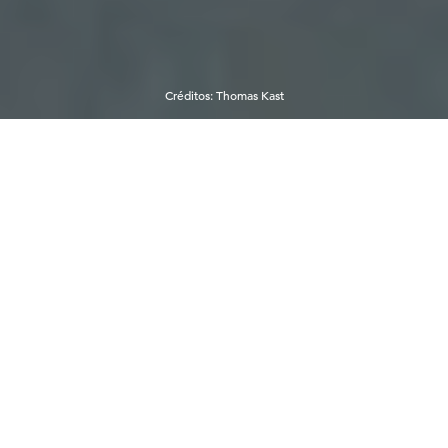
Créditos
:
Thomas Kast
Norte de la Laponia finlandesa
La ruta de la naturaleza ártica de Laponia recorre el
municipio más grande de Finlandia, Inari, y
continúa hasta su punto más septentrional,
Utsjoki, ofreciendo a los viajeros un extraordinario
viaje por uno de los destinos rurales más
destacados de Finlandia. Esta vasta región es