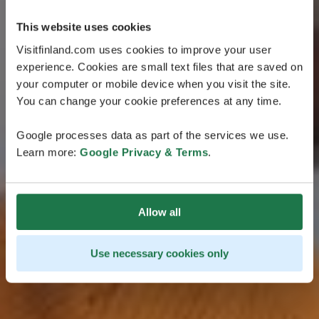
Inspiration pour
votre prochain
This website uses cookies
Visitfinland.com uses cookies to improve your user
voyage
experience. Cookies are small text files that are saved on
your computer or mobile device when you visit the site.
Découvrez notre éventail de circuits, offrant une
You can change your cookie preferences at any time.
gamme variée d'itinéraires de voyage partout en
Finlande, élaborés par des spécialistes.
Google processes data as part of the services we use.
Learn more:
Google Privacy & Terms
.
Allow all
Use necessary cookies only